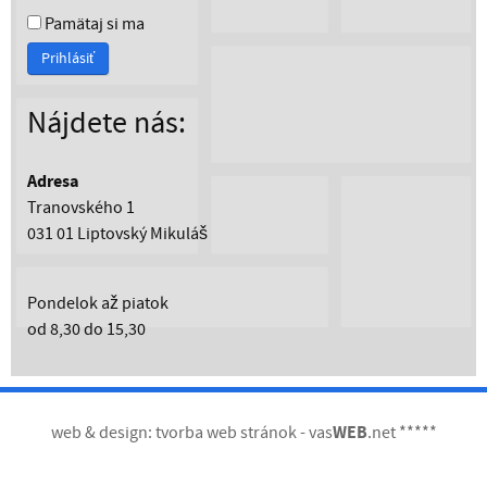
Pamätaj si ma
Prihlásiť
Nájdete nás:
Adresa
Tranovského 1
031 01 Liptovský Mikuláš
Pondelok až piatok
od 8,30 do 15,30
web & design:
tvorba web stránok
-
vas
WEB
.net
*
*
*
*
*