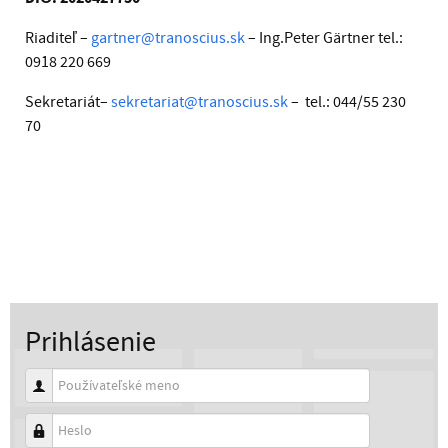
Riaditeľ –
gartner@tranoscius.sk
– Ing.Peter Gärtner tel.:
0918 220 669
Sekretariát–
sekretariat@tranoscius.sk
– tel.: 044/55 230
70
Prihlásenie
Používateľské meno
Heslo