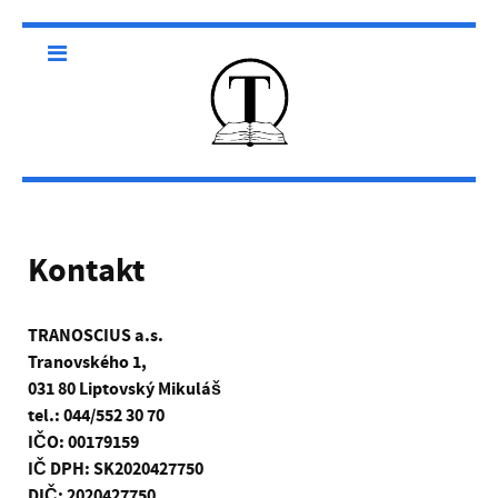
Kontakt
TRANOSCIUS a.s.
Tranovského 1,
031 80 Liptovský Mikuláš
tel.: 044/552 30 70
IČO: 00179159
IČ DPH: SK2020427750
DIČ: 2020427750