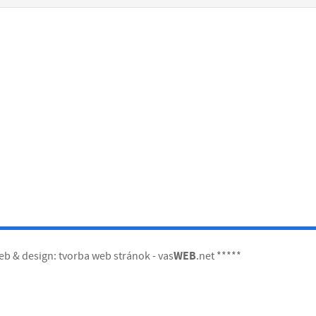
eb & design:
tvorba web stránok
-
vas
WEB
.net
*
*
*
*
*